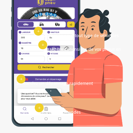
L
Pneumatiques pour tout type de véhicules
L
Saisissez les dimensions de vos pneus en toute simplicité
L
Demandez un dépannage rapidement
L
Suivez vos commandes