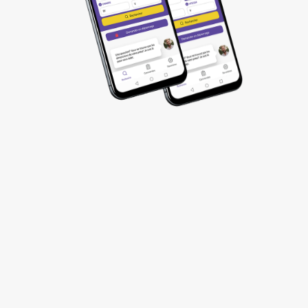

Devenez un acteur important
de votre région
Obtenez un
territoire exclusif
où vous
développerez votre activité.
Pas de frais
d’entrée
ni investissement
contrairement à